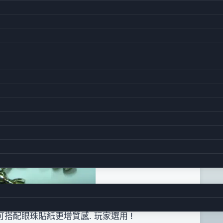
搭配眼珠貼紙更增質感. 玩家選用 !