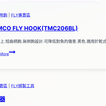
專用鉤
|
FLY專賣區
MCO FLY HOOK(TMC206BL)
上.短曲柄鉤.無倒鉤設計.可降低對魚的傷害.黑色.適用於乾式毛鉤
TIEMCO
More
FLY
HOOK(TMC206BL)
專賣區
|
FLY綁製工具
器