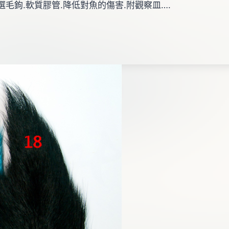
選毛鉤.軟質膠管.降低對魚的傷害.附觀察皿….