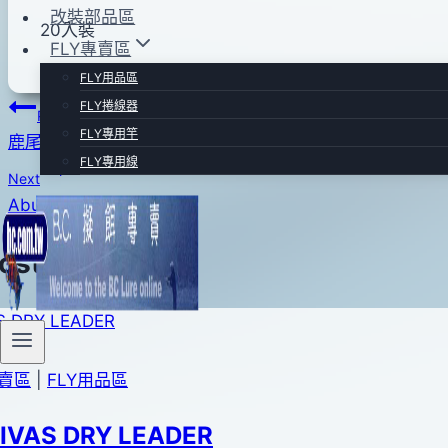
改裝部品區
20入裝
FLY專賣區
FLY用品區
文
FLY捲線器
Previous
FLY專用竿
鹿尾毛
章
FLY專用線
Next
導
Abu 遠投麻花棒套組
覽
Posts
專賣區
|
FLY用品區
IVAS DRY LEADER