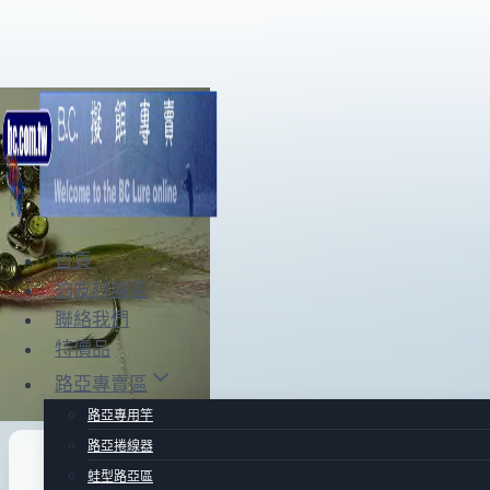
Skip
to
content
首頁
釣友討論區
聯絡我們
特價品
路亞專賣區
路亞專用竿
路亞捲線器
FLY專賣區
蛙型路亞區
|
FLY用品區