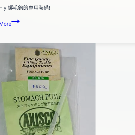
g Fly 綁毛鉤的專用裝備!
a
繞
More
線
器