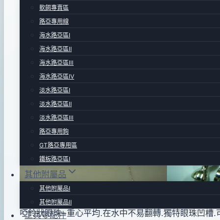
軟餌專賣區
啞鈴眼睛(凹面)-銀
路亞專用線
海水路亞區Ⅰ
海水路亞區Ⅱ
By
2011
anna
海水路亞區Ⅲ
年
海水路亞區Ⅳ
12
淡水路亞區Ⅰ
月
淡水路亞區Ⅱ
23
淡水路亞區Ⅲ
日
路亞專用鉤
2020
GT路亞專用區
年
鐵板路亞區Ⅰ
12
其他附屬品
月
其他附屬品Ⅰ
04
其他附屬品Ⅱ
日
啞鈴狀眼珠~重心平均.在水中不易翻轉.獨特眼珠凹槽.可
工具零配件