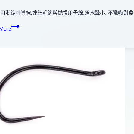
用漸縮前導線.連結毛鉤與拋投用母線.落水聲小. 不驚嚇到魚.
a
VARIVAS
More
DRY
LEADER