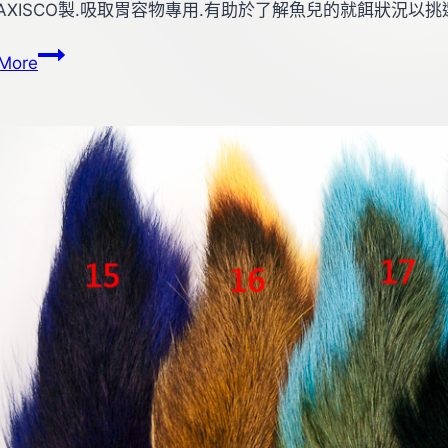
AXISCO製.吸取胃容物專用.有助於了解魚兒的就餌狀況以挑
a
AXISCO
More
STOMACH
PUMP
胃
容
物
吸
取
器