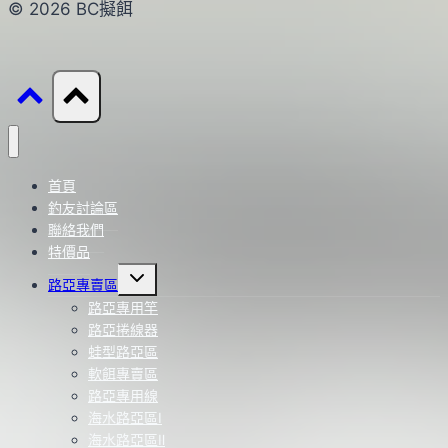
© 2026 BC擬餌
首頁
釣友討論區
聯絡我們
特價品
Toggle
路亞專賣區
child
menu
路亞專用竿
路亞捲線器
蛙型路亞區
軟餌專賣區
路亞專用線
海水路亞區Ⅰ
海水路亞區Ⅱ