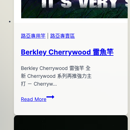
路亞專用竿
|
路亞專賣區
Berkley Cherrywood 雷魚竿
By
2013
Berkley Cherrywood 雷強竿 全
bc
pro-
年
新 Cherrywood 系列再推強力主
shop
03
打 － Cherryw…
月
Berkley
Read More
01
Cherrywood
日
雷
2015
魚
年
竿