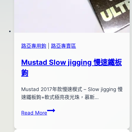
路亞專用鉤
|
路亞專賣區
Mustad Slow jigging 慢速鐵板
鉤
By
2017
Mustad 2017年款慢速模式 – Slow jigging 慢
bc
pro-
年
速鐵板鉤+軟式極亮夜光珠，慕斯…
shop
09
Mustad
Read More
月
Slow
13
jigging
日