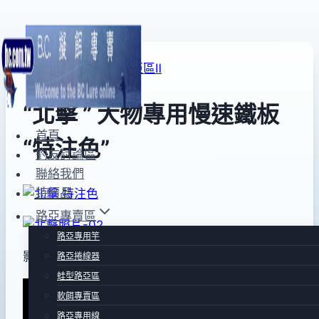
Skip
to
路亞專賣區
|
鐵板路亞區Ⅱ
content
“北擊 ” 大物專用慢速鐵板
首頁
“特注色”
釣友討論區
聯絡我們
特價品
By
2015
bc
pro-
年
路亞專賣區
shop
02
路亞專用竿
月
影片網址~
路亞捲線器
14
蛙型路亞區
日
軟餌專賣區
2017
路亞專用線