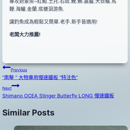
專攻對象魚~紅魽.土托.石斑.鮸.鮪.嘉臘.大目鱸.馬
鞭.海鱺.金蘭.底棲洄游魚.
讓釣魚成為輕鬆又簡單.老手.新手皆適用!
老闆大力推薦!
文
Previous
“南擊 ” 大物專用慢速鐵板 “特注色”
章
Next
導
Shimano OCEA Stinger Butterfly LONG 慢速鐵板
覽
Similar Posts