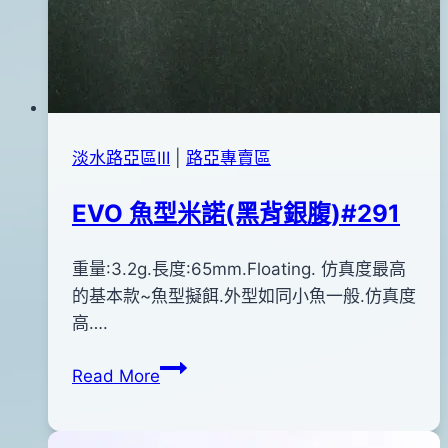
淡水路亞區Ⅲ
|
路亞專賣區
EVO 魚型米諾(黑背銀腹)#291
By
2014
重量:3.2g.長度:65mm.Floating. 仿真度最高
bc
pro-
年
的基本款~魚型擬餌.外型如同小魚一般.仿真度
shop
05
高….
月
EVO
Read More
09
魚
日
型
2015
米