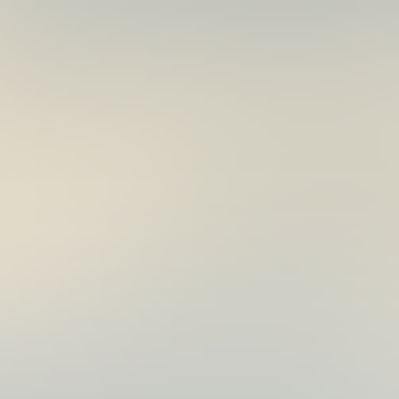
背
銀
身)#171