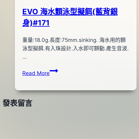
身)
01
EVO 海水顫泳型擬餌(藍背銀
日
身)#171
By
2014
重量:18.0g.長度:75mm.sinking. 海水用的顫
bc
pro-
年
泳型擬餌.有入珠設計.入水即可顫動.產生音波.
shop
05
…
月
EVO
Read More
09
海
日
水
2015
顫
年
發表留言
泳
12
型
月
擬
09
餌
日
(藍