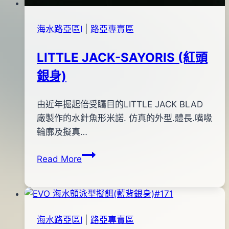
海水路亞區Ⅰ
|
路亞專賣區
LITTLE JACK-SAYORIS (紅頭
銀身)
By
2012
由近年掘起倍受矚目的LITTLE JACK BLAD
anna
年
廠製作的水針魚形米諾. 仿真的外型.體長.嘴喙
01
輪廓及擬真…
月
LITTLE
Read More
16
JACK-
日
SAYORIS
2012
(紅
年
頭
08
海水路亞區Ⅰ
|
路亞專賣區
銀
月