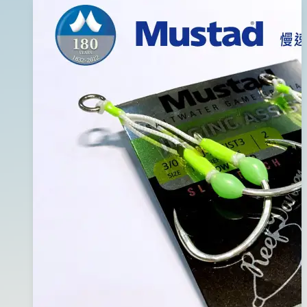
年
諾
04
(黑
月
背
01
銀
日
腹)#291