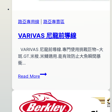
路亞專用線
|
路亞專賣區
VARIVAS 尼龍前導線
By
2012
VARIVAS 尼龍前導線.專門使用挑戰巨物~大
anna
年
斑.GT.米梭.米鰱適用.能有效防止大魚瞬間暴
01
衝…
月
VARIVAS
Read More
14
尼
日
龍
2013
前
年
導
09
線
月