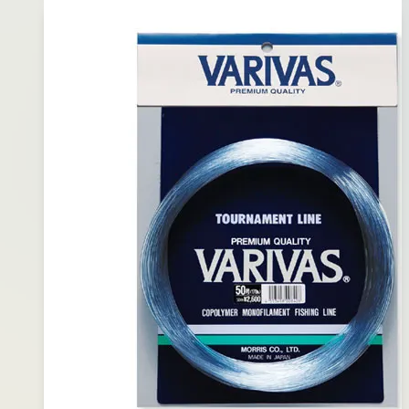
慢
速
鐵
板
鉤