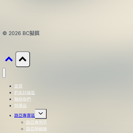
© 2026 BC擬餌
首頁
釣友討論區
聯絡我們
特價品
Toggle
路亞專賣區
child
menu
路亞專用竿
路亞捲線器