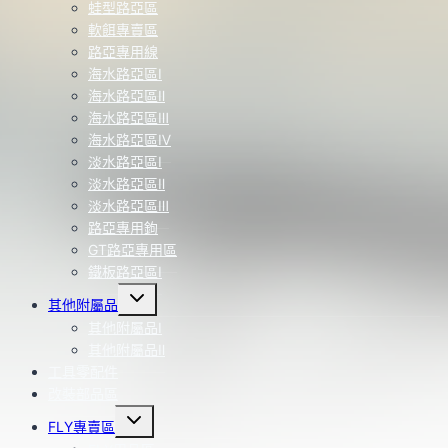
蛙型路亞區
軟餌專賣區
路亞專用線
海水路亞區Ⅰ
海水路亞區Ⅱ
海水路亞區Ⅲ
海水路亞區Ⅳ
淡水路亞區Ⅰ
淡水路亞區Ⅱ
淡水路亞區Ⅲ
路亞專用鉤
GT路亞專用區
鐵板路亞區Ⅰ
Toggle
其他附屬品
child
menu
其他附屬品Ⅰ
其他附屬品Ⅱ
工具零配件
改裝部品區
Toggle
FLY專賣區
child
menu