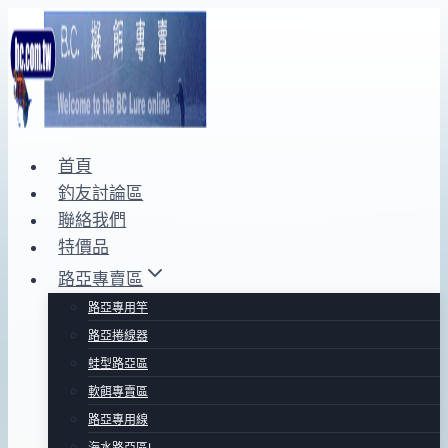
Skip
to
content
首頁
釣友討論區
聯絡我們
特價品
路亞專賣區
路亞專用竿
路亞捲線器
蛙型路亞區
軟餌專賣區
路亞專用線
海水路亞區Ⅰ