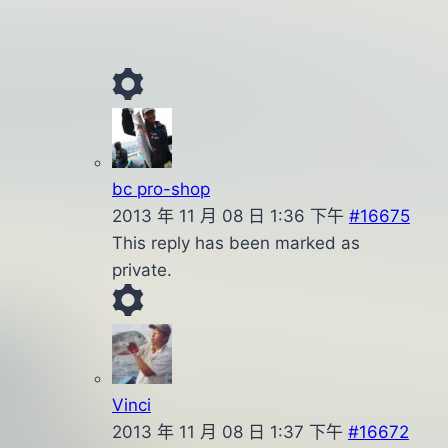
bc pro-shop
2013 年 11 月 08 日 1:36 下午
#16675
This reply has been marked as
private.
Vinci
2013 年 11 月 08 日 1:37 下午
#16672