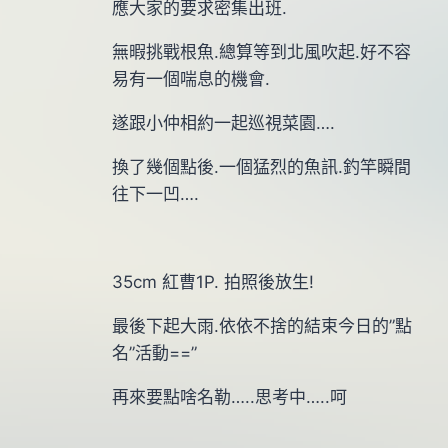
應大家的要求密集出班.
無暇挑戰根魚.總算等到北風吹起.好不容
易有一個喘息的機會.
遂跟小仲相約一起巡視菜園….
換了幾個點後.一個猛烈的魚訊.釣竿瞬間
往下一凹….
35cm 紅曹1P. 拍照後放生!
最後下起大雨.依依不捨的結束今日的”點
名”活動==”
再來要點啥名勒…..思考中…..呵