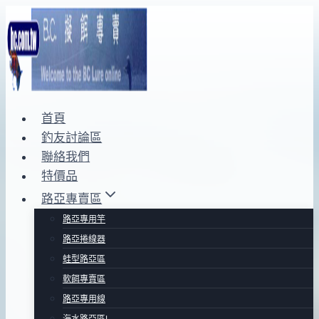
Skip
to
content
首頁
釣友討論區
聯絡我們
特價品
路亞專賣區
路亞專用竿
路亞捲線器
蛙型路亞區
軟餌專賣區
路亞專用線
海水路亞區Ⅰ