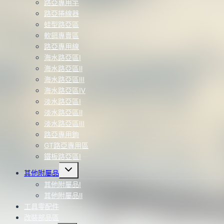
路亞專用竿
路亞捲線器
蛙型路亞區
軟餌專賣區
路亞專用線
海水路亞區Ⅰ
海水路亞區Ⅱ
海水路亞區Ⅲ
海水路亞區Ⅳ
淡水路亞區Ⅰ
淡水路亞區Ⅱ
淡水路亞區Ⅲ
路亞專用鉤
GT路亞專用區
鐵板路亞區Ⅰ
Toggle
其他附屬品
child
menu
其他附屬品Ⅰ
其他附屬品Ⅱ
工具零配件
改裝部品區