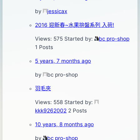
by
jessicax
2016 迎新春~水果拚盤系列 入荷!
Views: 575
Started by:
bc pro-shop
1 Posts
5 years, 7 months ago
by
bc pro-shop
羽毛夾
Views: 558
Started by:
kkk9262002
2 Posts
10 years, 8 months ago
by
bc pro-shop