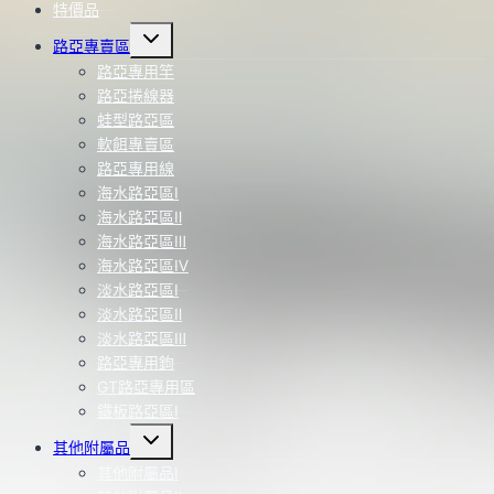
特價品
Toggle
路亞專賣區
child
menu
路亞專用竿
路亞捲線器
蛙型路亞區
軟餌專賣區
路亞專用線
海水路亞區Ⅰ
海水路亞區Ⅱ
海水路亞區Ⅲ
海水路亞區Ⅳ
淡水路亞區Ⅰ
淡水路亞區Ⅱ
淡水路亞區Ⅲ
路亞專用鉤
GT路亞專用區
鐵板路亞區Ⅰ
Toggle
其他附屬品
child
menu
其他附屬品Ⅰ