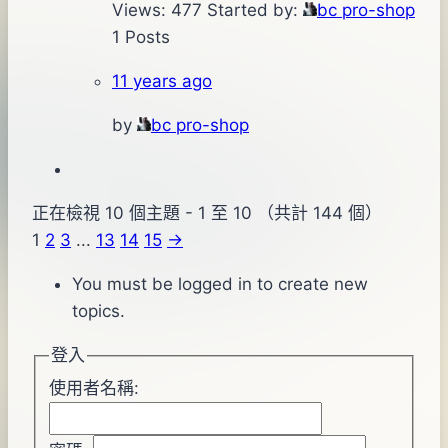
Views: 477
Started by:
bc pro-shop
1 Posts
11 years ago
by
bc pro-shop
正在檢視 10 個主題 - 1 至 10 （共計 144 個）
1
2
3
...
13
14
15
→
You must be logged in to create new
topics.
登入
使用者名稱: