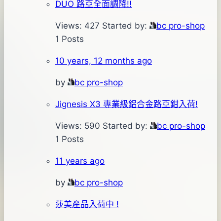
DUO 路亞全面調降!!
Views: 427
Started by:
bc pro-shop
1 Posts
10 years, 12 months ago
by
bc pro-shop
Jignesis X3 專業級鋁合金路亞鉗入荷!
Views: 590
Started by:
bc pro-shop
1 Posts
11 years ago
by
bc pro-shop
莎美產品入荷中 !