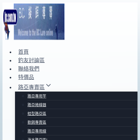
Skip
to
content
首頁
釣友討論區
聯絡我們
特價品
路亞專賣區
路亞專用竿
路亞捲線器
蛙型路亞區
軟餌專賣區
路亞專用線
海水路亞區Ⅰ