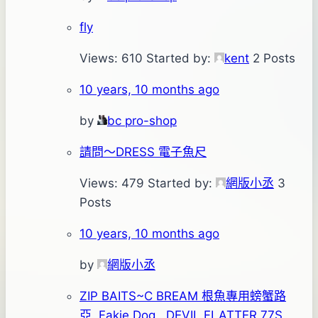
fly
Views: 610
Started by:
kent
2 Posts
10 years, 10 months ago
by
bc pro-shop
請問～DRESS 電子魚尺
Views: 479
Started by:
網版小丞
3
Posts
10 years, 10 months ago
by
網版小丞
ZIP BAITS~C BREAM 根魚專用螃蟹路
亞. Fakie Dog . DEVIL FLATTER 77S